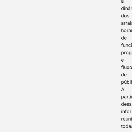
a
dinâ
dos
arrai
horá
de
func
pro
e
flux
de
públ
A
parti
dess
info
reun
toda