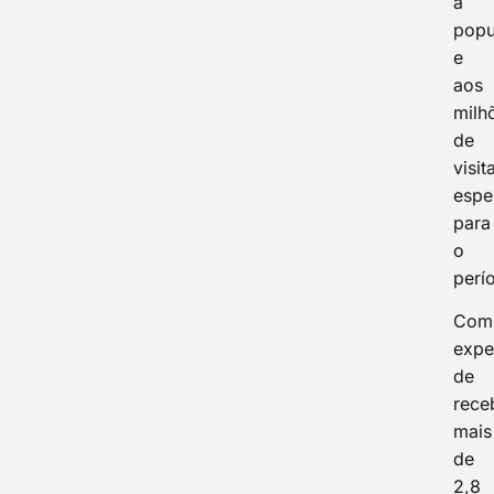
à
popu
e
aos
milh
de
visit
espe
para
o
perí
Com
expe
de
rece
mais
de
2,8