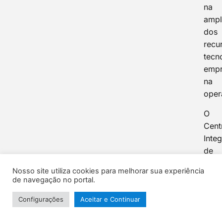
na
ampl
dos
recu
tecn
emp
na
oper
O
Cent
Inte
de
Oper
Nosso site utiliza cookies para melhorar sua experiência
de
de navegação no portal.
Segu
(CIO
Configurações
Aceitar e Continuar
coor