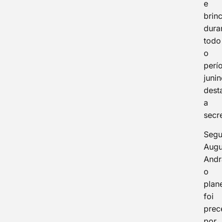
e
brin
dura
todo
o
perí
junin
dest
a
secre
Seg
Augu
Andr
o
plan
foi
prec
por