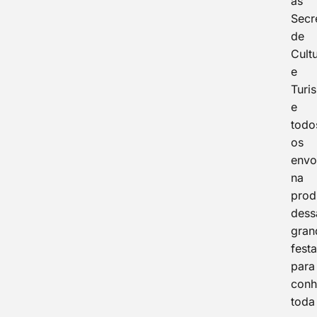
as
Secr
de
Cult
e
Turi
e
todo
os
envo
na
prod
dess
gran
fest
para
conh
toda