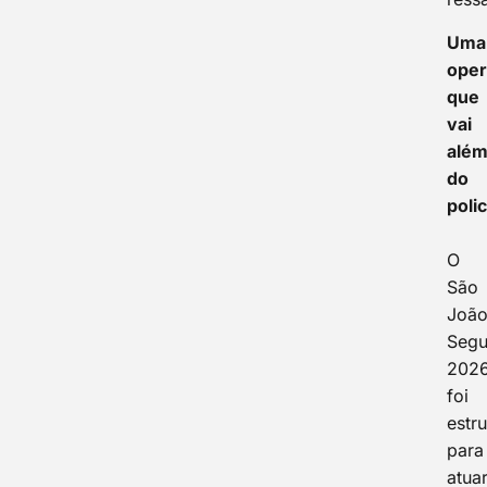
Uma
ope
que
vai
alé
do
poli
O
São
Joã
Segu
202
foi
estr
para
atua