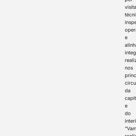
visit
técn
insp
oper
e
alin
inte
real
nos
princ
circu
da
capit
e
do
inter
“Va
reali