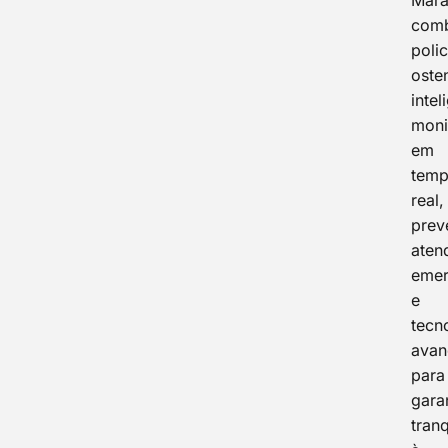
Mara
com
poli
oste
intel
moni
em
tem
real,
prev
aten
emer
e
tecn
avan
para
garan
tran