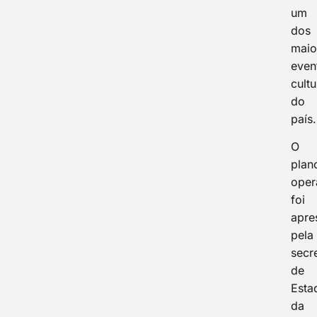
um
dos
maio
even
cultu
do
país.
O
plan
oper
foi
apre
pela
secr
de
Esta
da