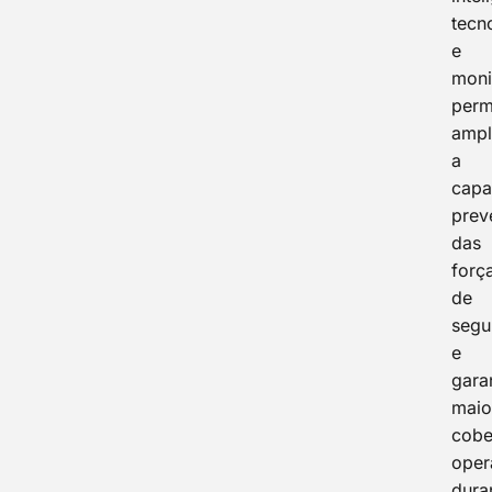
tecn
e
moni
perm
ampl
a
capa
prev
das
forç
de
segu
e
garan
maio
cobe
oper
dura