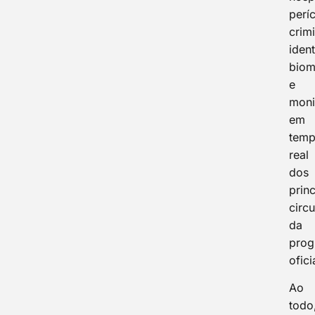
períc
crimi
iden
biom
e
moni
em
tem
real
dos
princ
circu
da
pro
ofici
Ao
todo