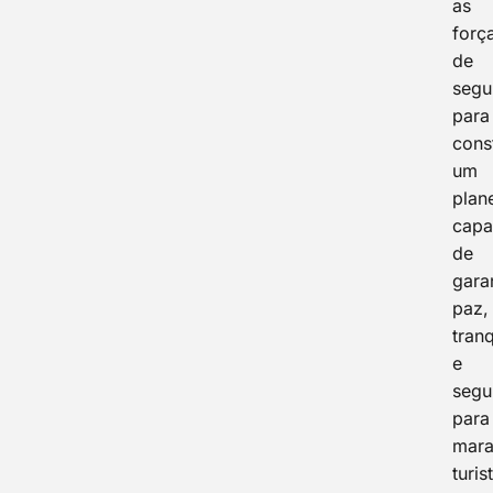
as
forç
de
segu
para
const
um
plan
capa
de
garan
paz,
tran
e
segu
para
mara
turis