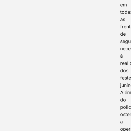
em
toda
as
fren
de
segu
nece
à
real
dos
fest
junin
Alé
do
poli
oste
a
oper