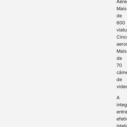
Aére
Mais
de
600
viatu
Cinc
aero
Mais
de
70
câme
de
vide
A
inte
entr
efeti
intel