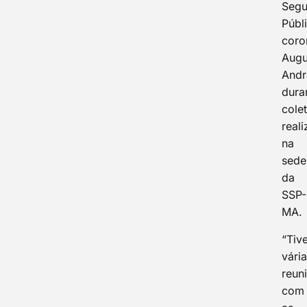
Segu
Públ
coro
Augu
Andr
dura
cole
real
na
sede
da
SSP-
MA.
“Tiv
vári
reun
com