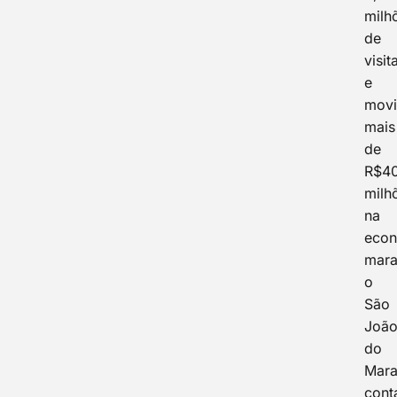
milh
de
visit
e
movi
mais
de
R$4
milh
na
eco
mara
o
São
Joã
do
Mar
cont