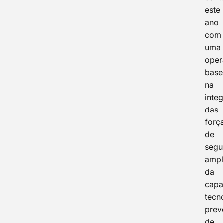
este
ano
com
uma
oper
base
na
inte
das
forç
de
segu
ampl
da
capa
tecn
prev
de