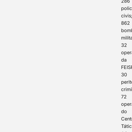
286
polic
civis
862
bomb
milit
32
oper
da
FEIS
30
peri
crimi
72
oper
do
Cent
Táti