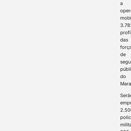
a
oper
mobi
3.78
prof
das
forç
de
segu
públ
do
Mara
Serã
empr
2.50
polic
milit