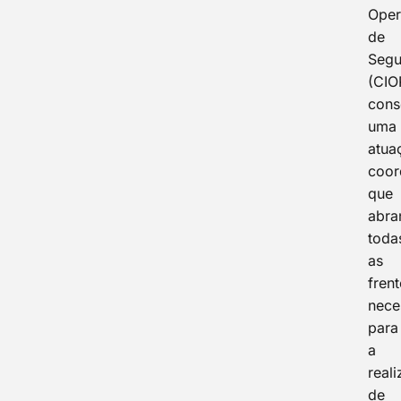
Oper
de
Segu
(CIO
cons
uma
atua
coor
que
abra
toda
as
fren
nece
para
a
real
de