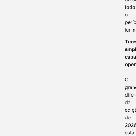
todo
o
perí
junin
Tecn
ampl
capa
oper
O
gran
difer
da
ediç
de
202
está