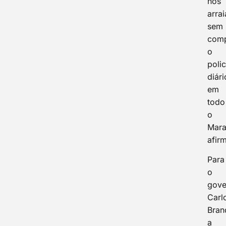
nos
arrai
sem
com
o
poli
diári
em
todo
o
Mara
afir
Para
o
gove
Carl
Bran
a