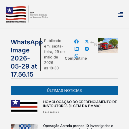
mais
WhatsApp
Publicado
Notícias
em:
sexta-
Image
feira, 29 de
2026-
maio de
Compartilhe
2026
05-29 at
às
18:30
17.56.15
ÚLTIMAS NOTÍCIAS
HOMOLOGAÇÃO DO CREDENCIAMENTO DE
INSTRUTORES (III CTM DA PMMA)
Leia mais »
Operação Astreia prende 10 investigados e