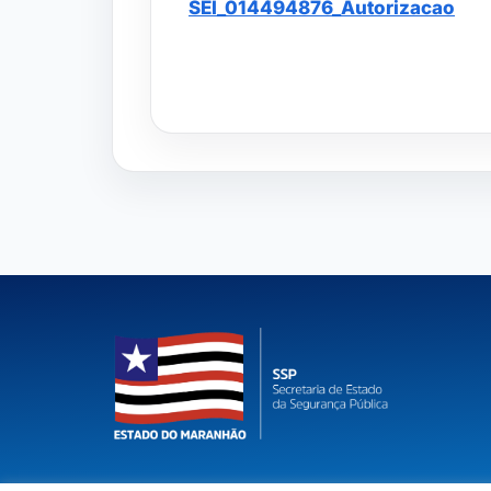
SEI_014494876_Autorizacao