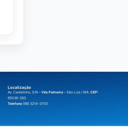
Localização
A
v. Castelinho, S/N –
Vila Palmeira
– São Luís / MA.
CEP:
65036-283.
Telefone
(98) 3214-3700