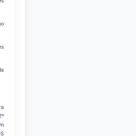
es
no
es
da
ra
2º
em
OS