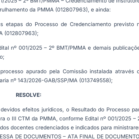
01/2025 – 2º BMT/PMMA – Credenciamento de Instrutor
atrulhamento da PMMA (012807963), e ainda:
 etapas do Processo de Credenciamento previsto 
A (012807963);
ital nº 001/2025 – 2º BMT/PMMA e demais publicaçõ
o;
rocesso apurado pela Comissão instalada através 
aria nº 143/2026-GAB/SSP/MA (013749558);
RESOLVE:
vidos efeitos jurídicos, o Resultado do Processo pa
ra o III CTM da PMMA, conforme Edital nº 001/2025 – 
s docentes credenciados e indicados para ministrar
7 REMESSA DE DOCUMENTOS – ATA FINAL DE DOCUMENT