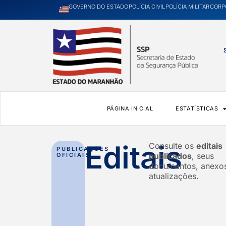
GOVERNO DO ESTADO
POLÍCIA CIVIL
POLÍCIA MILITAR
CORP
PÁGINA INICIAL
ESTATÍSTICAS
Editais
Consulte os
editais
PUBLICAÇÕES
publicados
, seus
OFICIAIS
documentos, anexo
atualizações.