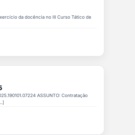
ercício da docência no III Curso Tático de
5
025.190101.07224 ASSUNTO: Contratação
.]