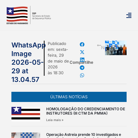
mais
WhatsApp
Publicado
Notícias
em:
sexta-
Image
feira, 29
2026-05-
de maio de
Compartilhe
2026
29 at
às
18:30
13.04.57
ÚLTIMAS NOTÍCIAS
HOMOLOGAÇÃO DO CREDENCIAMENTO DE
INSTRUTORES (III CTM DA PMMA)
Leia mais »
Operação Astreia prende 10 investigados e