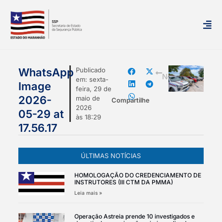
mais
WhatsApp
Publicado
Notícias
em:
sexta-
Image
feira, 29 de
2026-
maio de
Compartilhe
2026
05-29 at
às
18:29
17.56.17
ÚLTIMAS NOTÍCIAS
HOMOLOGAÇÃO DO CREDENCIAMENTO DE
INSTRUTORES (III CTM DA PMMA)
Leia mais »
Operação Astreia prende 10 investigados e