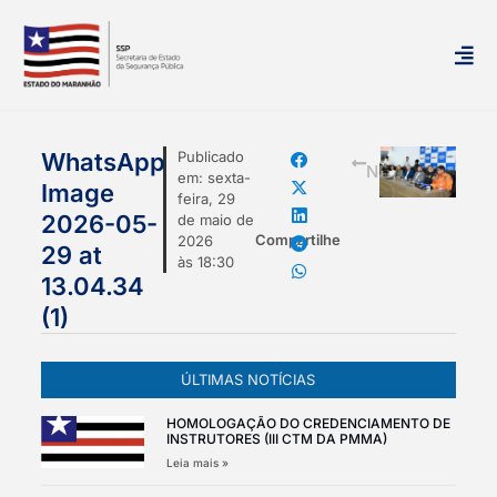
mais
WhatsApp
Publicado
Notícias
em:
sexta-
Image
feira, 29
2026-05-
de maio de
Compartilhe
2026
29 at
às
18:30
13.04.34
(1)
ÚLTIMAS NOTÍCIAS
HOMOLOGAÇÃO DO CREDENCIAMENTO DE
INSTRUTORES (III CTM DA PMMA)
Leia mais »