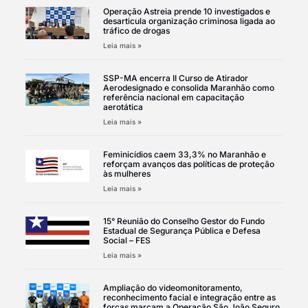
Operação Astreia prende 10 investigados e
desarticula organização criminosa ligada ao
tráfico de drogas
Leia mais »
SSP-MA encerra II Curso de Atirador
Aerodesignado e consolida Maranhão como
referência nacional em capacitação
aerotática
Leia mais »
Feminicídios caem 33,3% no Maranhão e
reforçam avanços das políticas de proteção
às mulheres
Leia mais »
15° Reunião do Conselho Gestor do Fundo
Estadual de Segurança Pública e Defesa
Social – FES
Leia mais »
Ampliação do videomonitoramento,
reconhecimento facial e integração entre as
forças marcam a Operação São João Seguro