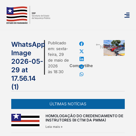
mais
WhatsApp
Publicado
Notícias
em:
sexta-
Image
feira, 29
2026-05-
de maio de
Compartilhe
2026
29 at
às
18:30
17.56.14
(1)
ÚLTIMAS NOTÍCIAS
HOMOLOGAÇÃO DO CREDENCIAMENTO DE
INSTRUTORES (III CTM DA PMMA)
Leia mais »