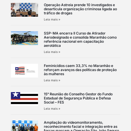
Operação Astreia prende 10 investigados e
desarticula organização criminosa ligada ao
tráfico de drogas
Leia mais »
SSP-MA encerra II Curso de Atirador
Aerodesignado e consolida Maranhão como
referência nacional em capacitação
aerotática
Leia mais »
Feminicídios caem 33,3% no Maranhão e
reforçam avanços das políticas de proteção
às mulheres
Leia mais »
15° Reunião do Conselho Gestor do Fundo
Estadual de Segurança Pública e Defesa
Social – FES
Leia mais »
Ampliação do videomonitoramento,
reconhecimento facial e integração entre as
forças marcam a Operação São João Seguro