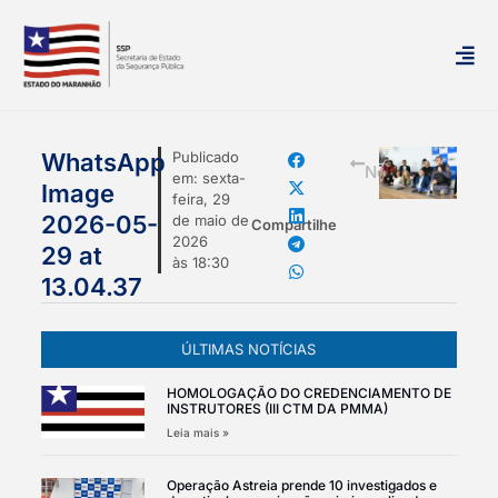
mais
WhatsApp
Publicado
Notícias
em:
sexta-
Image
feira, 29
2026-05-
de maio de
Compartilhe
2026
29 at
às
18:30
13.04.37
ÚLTIMAS NOTÍCIAS
HOMOLOGAÇÃO DO CREDENCIAMENTO DE
INSTRUTORES (III CTM DA PMMA)
Leia mais »
Operação Astreia prende 10 investigados e