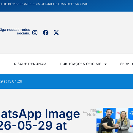
O DE BOMBEIROS
PERÍCIA OFICIAL
DETRAN
DEFESA CIVIL
Siga nossas redes
sociais:
DISQUE DENÚNCIA
PUBLICAÇÕES OFICIAIS
SERVI
 at 13.04.26
atsApp Image
mais
Notícias
26-05-29 at