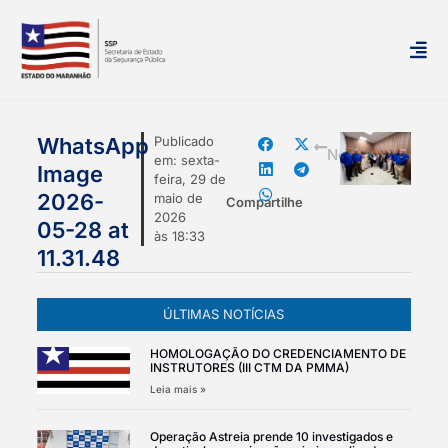
mais
WhatsApp
Publicado
Notícias
em:
sexta-
Image
feira, 29 de
2026-
maio de
Compartilhe
2026
05-28 at
às
18:33
11.31.48
ÚLTIMAS NOTÍCIAS
HOMOLOGAÇÃO DO CREDENCIAMENTO DE
INSTRUTORES (III CTM DA PMMA)
Leia mais »
Operação Astreia prende 10 investigados e