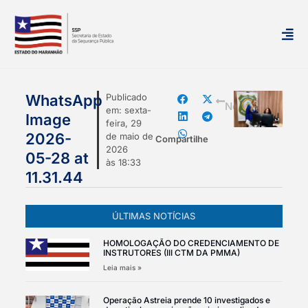
mais
WhatsApp
Publicado
Notícias
em:
sexta-
Image
feira, 29
2026-
de maio de
Compartilhe
2026
05-28 at
às
18:33
11.31.44
ÚLTIMAS NOTÍCIAS
HOMOLOGAÇÃO DO CREDENCIAMENTO DE
INSTRUTORES (III CTM DA PMMA)
Leia mais »
Operação Astreia prende 10 investigados e