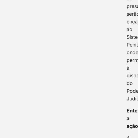
pres
serã
enca
ao
Sist
Penit
ond
perm
à
disp
do
Pode
Judic
Ent
a
açã