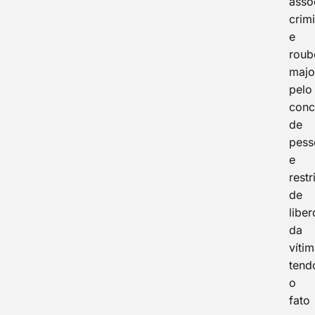
asso
crim
e
roub
majo
pelo
conc
de
pess
e
restr
de
libe
da
vítim
tend
o
fato