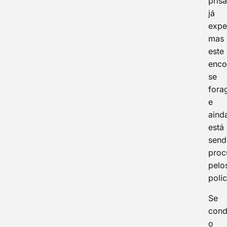
pris
já
expe
mas
este
enco
se
fora
e
aind
está
send
proc
pelo
polic
Se
cond
o