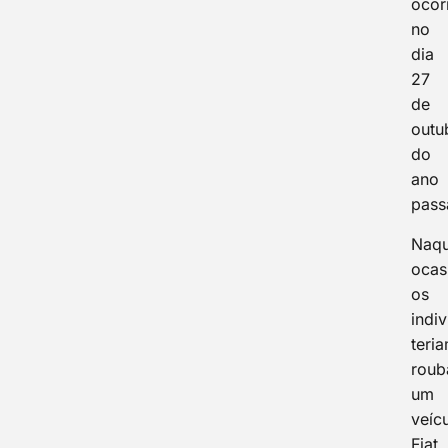
ocor
no
dia
27
de
outu
do
ano
pass
Naqu
ocas
os
indi
teri
roub
um
veíc
Fiat