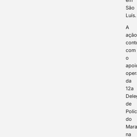
em
São
Luís.
A
açã
cont
com
o
apoi
oper
da
12a
Dele
de
Políc
do
Mara
na