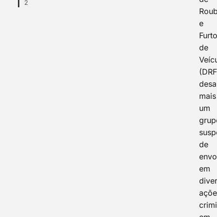
2
Rou
e
Furt
de
Veíc
(DRF
desa
mais
um
grup
susp
de
envo
em
dive
açõe
crim