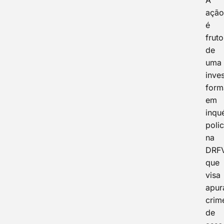
A
açã
é
fruto
de
uma
inve
form
em
inqué
polic
na
DRF
que
visa
apur
crim
de