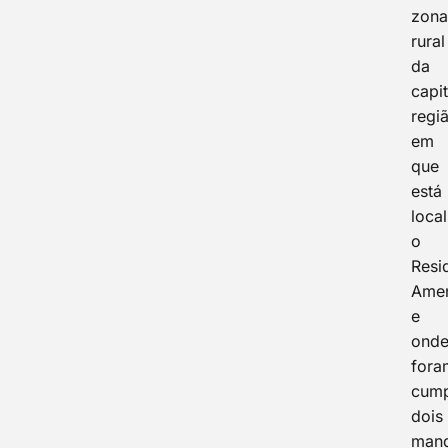
zon
rural
da
capit
regi
em
que
está
loca
o
Resi
Amen
e
ond
fora
cump
dois
man