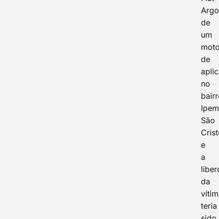
Arg
de
um
moto
de
apli
no
bair
Ipe
São
Cris
e
a
libe
da
víti
teria
sido