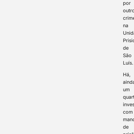
por
outr
crim
na
Unid
Prisi
de
São
Luís.
Há,
aind
um
quar
inve
com
man
de