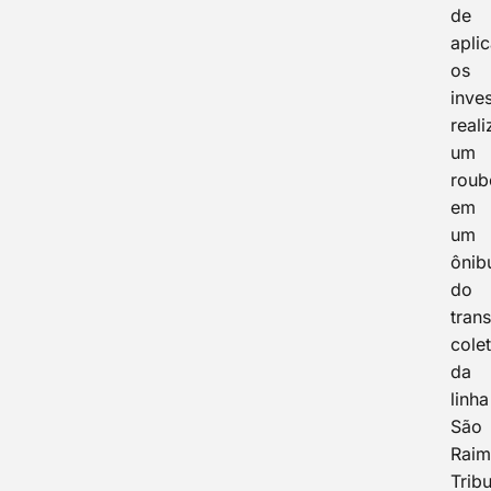
de
aplic
os
inve
real
um
roub
em
um
ônib
do
tran
colet
da
linha
São
Raim
Tribu