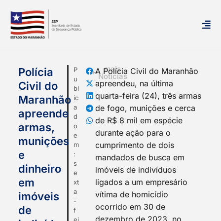
mais
Polícia
P
A Polícia Civil do Maranhão
Notícias
u
apreendeu, na última
Civil do
bl
quarta-feira (24), três armas
Maranhão
ic
a
de fogo, munições e cerca
apreende
d
de R$ 8 mil em espécie
armas,
o
durante ação para o
e
munições
cumprimento de dois
m
e
:
mandados de busca em
s
dinheiro
imóveis de indivíduos
e
em
ligados a um empresário
xt
a
vítima de homicídio
imóveis
-
ocorrido em 30 de
de
f
dezembro de 2023, no
ei