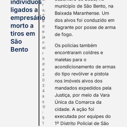
indivíduos
r
município de São Bento, na
ligados a
a,
Baixada Maranhense. Um
2
empresário
dos alvos foi conduzido em
6
morto a
d
flagrante por posse de arma
e
tiros em
de fogo.
ja
São
n
Os policias também
ei
Bento
encontraram coldres e
r
o
maletas para o
d
acondicionamento de armas
e
do tipo revólver e pistola
2
0
nos imóveis alvos dos
2
mandados expedidos pela
4
Justiça, por meio da Vara
à
s
Única da Comarca da
11
cidade. A ação foi
:
executada por equipes do
5
1º Distrito Policial de São
1