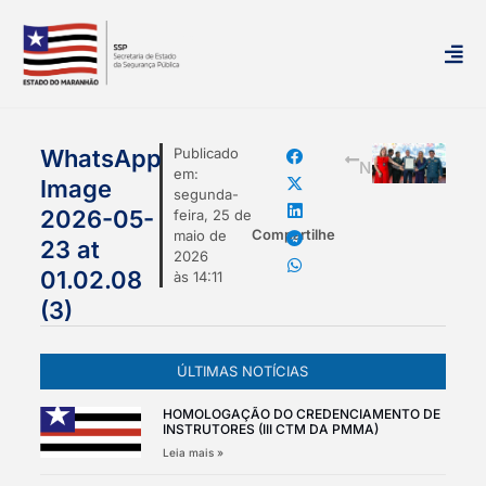
mais
WhatsApp
Publicado
Notícias
em:
Image
segunda-
2026-05-
feira, 25 de
Compartilhe
maio de
23 at
2026
01.02.08
às
14:11
(3)
ÚLTIMAS NOTÍCIAS
HOMOLOGAÇÃO DO CREDENCIAMENTO DE
INSTRUTORES (III CTM DA PMMA)
Leia mais »