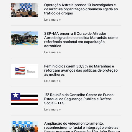
Operação Astreia prende 10 investigados e
desarticula organização criminosa ligada ao
tráfico de drogas
Leia mais »
SSP-MA encerra II Curso de Atirador
Aerodesignado e consolida Maranhão como
referência nacional em capacitação
aerotática
Leia mais »
Feminicídios caem 33,3% no Maranhão e
reforçam avanços das políticas de proteção
às mulheres
Leia mais »
15° Reunião do Conselho Gestor do Fundo
Estadual de Segurança Pública e Defesa
Social – FES
Leia mais »
Ampliação do videomonitoramento,
reconhecimento facial e integração entre as
forças marcam a Operação São João Seguro