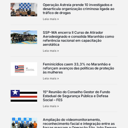
Operação Astreia prende 10 investigados e
desarticula organização criminosa ligada ao
tráfico de drogas
Leia mais »
SSP-MA encerra II Curso de Atirador
Aerodesignado e consolida Maranhão como
referência nacional em capacitação
aerotática
Leia mais »
Feminicídios caem 33,3% no Maranhão e
reforçam avanços das políticas de proteção
às mulheres
Leia mais »
15° Reunião do Conselho Gestor do Fundo
Estadual de Segurança Pública e Defesa
Social – FES
Leia mais »
Ampliação do videomonitoramento,
reconhecimento facial e integração entre as
forças marcam a Operação São João Seguro