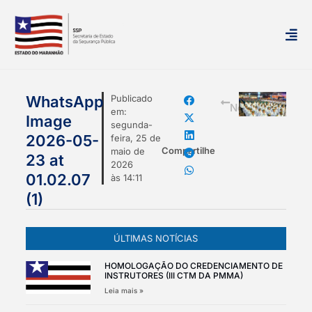
mais
WhatsApp
Publicado
Notícias
em:
Image
segunda-
2026-05-
feira, 25 de
Compartilhe
maio de
23 at
2026
01.02.07
às
14:11
(1)
ÚLTIMAS NOTÍCIAS
HOMOLOGAÇÃO DO CREDENCIAMENTO DE
INSTRUTORES (III CTM DA PMMA)
Leia mais »