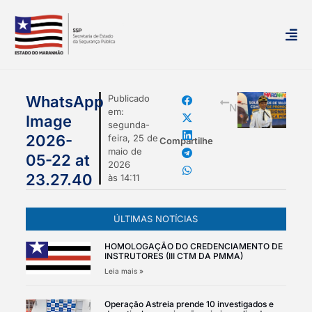
mais
WhatsApp
Publicado
Notícias
em:
Image
segunda-
2026-
feira, 25 de
Compartilhe
maio de
05-22 at
2026
23.27.40
às
14:11
ÚLTIMAS NOTÍCIAS
HOMOLOGAÇÃO DO CREDENCIAMENTO DE
INSTRUTORES (III CTM DA PMMA)
Leia mais »
Operação Astreia prende 10 investigados e