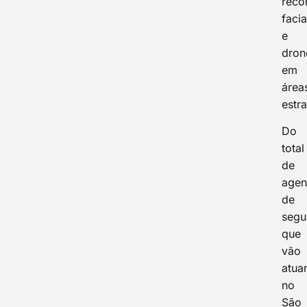
reco
facia
e
dron
em
área
estr
Do
total
de
agen
de
segu
que
vão
atua
no
São