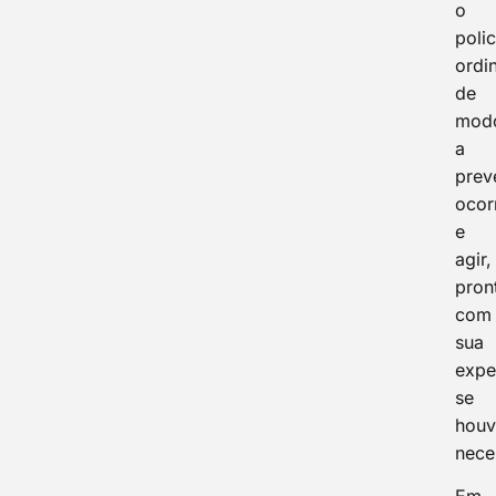
o
poli
ordin
de
mod
a
prev
ocor
e
agir,
pron
com
sua
expe
se
houv
nece
Em