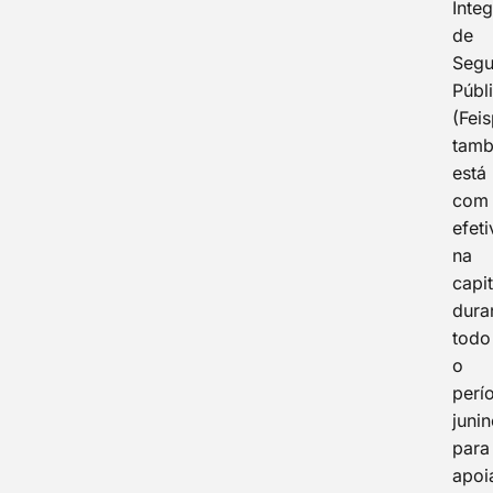
Inte
de
Segu
Públ
(Feis
tam
está
com
efet
na
capit
dura
todo
o
perí
juni
para
apoi