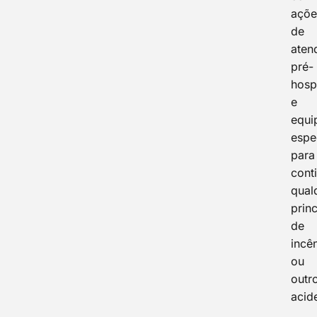
açõe
de
aten
pré-
hosp
e
equi
espe
para
cont
qual
princ
de
incê
ou
outr
acid