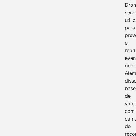
Dron
serã
utili
para
prev
e
repr
even
ocor
Alé
diss
base
de
vide
com
câme
de
reco