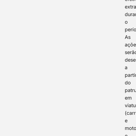
extr
dura
o
perí
As
açõe
serã
dese
a
parti
do
patr
em
viat
(car
e
moto
e