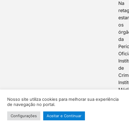
Na
reta
esta
os
órgã
da
Períc
Ofici
Insti
de
Crimi
Insti
Méd
Lega
Nosso site utiliza cookies para melhorar sua experiência
Insti
de navegação no portal.
de
Configurações
Aceitar e Continuar
Iden
e