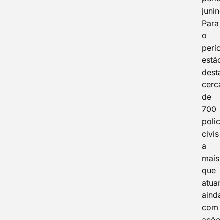
junin
Para
o
perí
estã
dest
cerc
de
700
polic
civis
a
mais
que
atua
aind
com
açõe