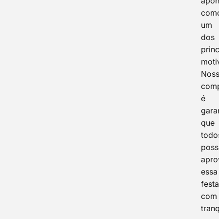
apon
com
um
dos
princ
moti
Nos
com
é
garan
que
todo
pos
apro
essa
fest
com
tran