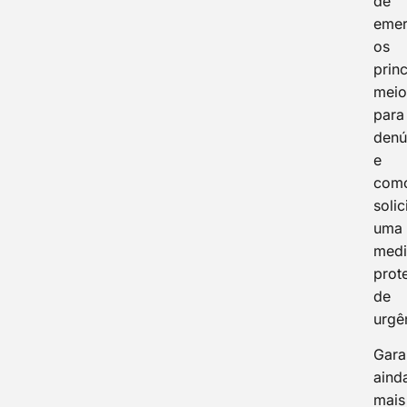
de
emer
os
princ
meio
para
denú
e
com
solic
uma
med
prot
de
urgê
Gara
aind
mais