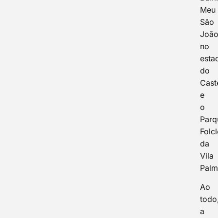
Meu
São
João
no
esta
do
Cast
e
o
Parq
Folc
da
Vila
Palm
Ao
todo
a