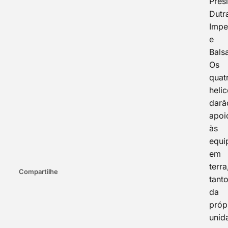
Pres
Dutr
Impe
e
Bals
Os
quat
heli
darã
apoi
às
equi
em
terra
Compartilhe
tant
da
próp
unid