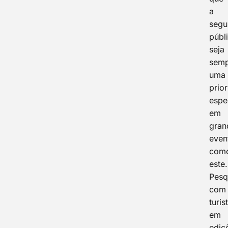
a
segu
públ
seja
sem
uma
prio
espe
em
gran
even
com
este.
Pesq
com
turis
em
ediç