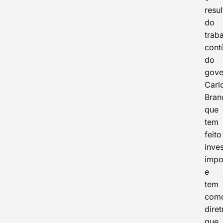
resu
do
trab
cont
do
gove
Carl
Bran
que
tem
feito
inve
impo
e
tem
com
diret
que