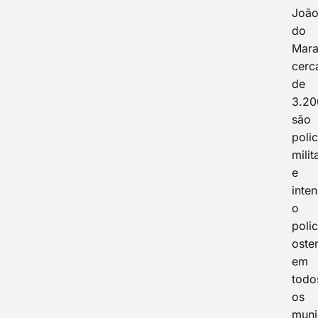
Joã
do
Mara
cerc
de
3.20
são
polic
milit
e
inten
o
poli
oste
em
todo
os
muni