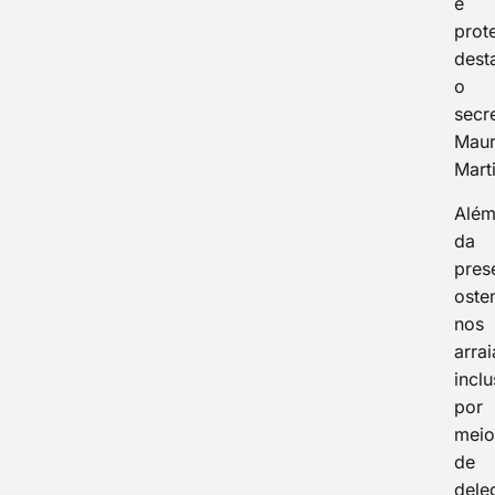
e
prot
dest
o
secr
Maur
Mart
Alé
da
pres
oste
nos
arrai
inclu
por
mei
de
dele