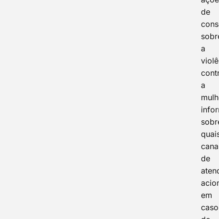
de
cons
sobr
a
viol
cont
a
mulh
info
sobr
quai
cana
de
aten
acio
em
caso