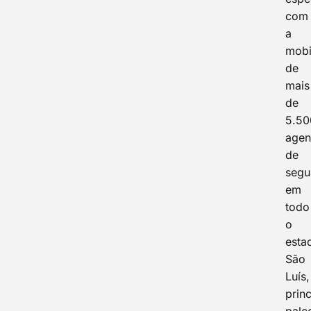
com
a
mobi
de
mais
de
5.50
agen
de
segu
em
todo
o
esta
São
Luís,
princ