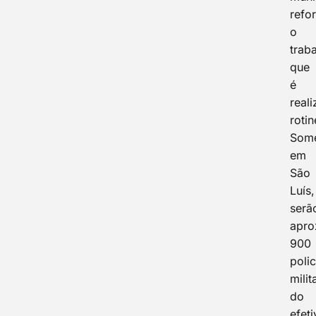
refo
o
trab
que
é
real
roti
Som
em
São
Luís,
serã
apro
900
polic
milit
do
efet