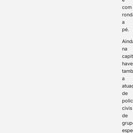
com
rond
a
pé.
Aind
na
capit
have
tam
a
atua
de
polic
civis
de
grup
espe