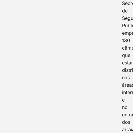
Secr
de
Segu
Públ
empr
130
câme
que
esta
distr
nas
área
inte
e
no
ento
dos
arrai