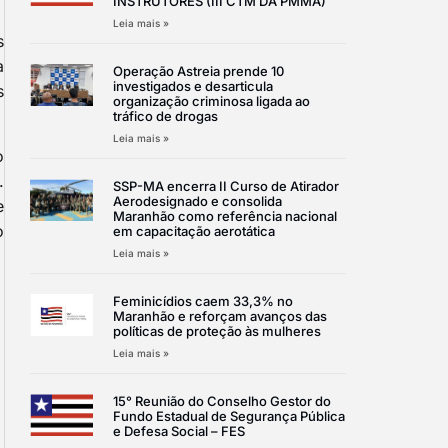
INSTRUTORES (III CTM DA PMMA)
Leia mais »
s
a
Operação Astreia prende 10
investigados e desarticula
s
organização criminosa ligada ao
tráfico de drogas
Leia mais »
o
.
SSP-MA encerra II Curso de Atirador
Aerodesignado e consolida
e
Maranhão como referência nacional
o
em capacitação aerotática
Leia mais »
Feminicídios caem 33,3% no
Maranhão e reforçam avanços das
políticas de proteção às mulheres
Leia mais »
15° Reunião do Conselho Gestor do
Fundo Estadual de Segurança Pública
e Defesa Social – FES