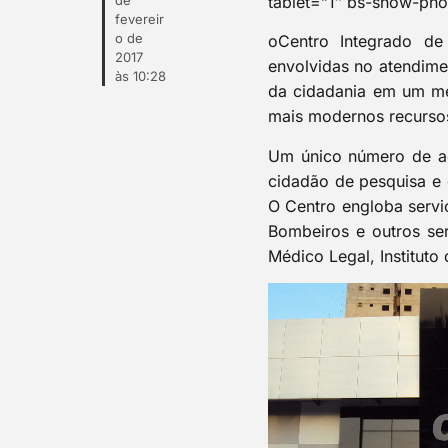
de
tablet=”1″ bs-show-pho
fevereir
o de
o
Centro Integrado de
2017
envolvidas no atendime
às
10:28
da cidadania em um me
mais modernos recursos
Um único número de ac
cidadão de pesquisa e
O Centro engloba serviç
Bombeiros e outros serv
Médico Legal, Instituto 