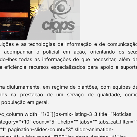
ituições e as tecnologias de informação e de comunicaçã
S acompanhar o policial em ação, orientando os seu
do-lhes todas as informações de que necessitar, além d
 eficiência recursos especializados para apoio e suport
na diuturnamente, em regime de plantões, com equipes d
zados na prestação de um serviço de qualidade, com
 população em geral.
vc_column width=”1/3″][bs-mix-listing-3-3 title=”Notícias
ategory=”+10″ count=”5″ _help=”” tabs=”” tabs_cat_filter=”
1″ pagination-slides-count=”3″ slider-animation-