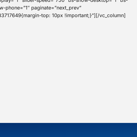
oplay=”1″ slider-speed=”750″ bs-show-desktop=”1″ bs-
ow-phone=”1″ paginate=”next_prev”
3717649{margin-top: 10px !important;}”][/vc_column]