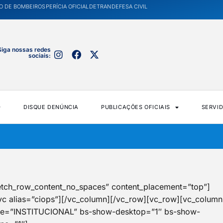
O DE BOMBEIROS
PERÍCIA OFICIAL
DETRAN
DEFESA CIVIL
Siga nossas redes
sociais:
DISQUE DENÚNCIA
PUBLICAÇÕES OFICIAIS
SERVI
retch_row_content_no_spaces” content_placement=”top”]
_vc alias=”ciops”][/vc_column][/vc_row][vc_row][vc_column
title=”INSTITUCIONAL” bs-show-desktop=”1″ bs-show-