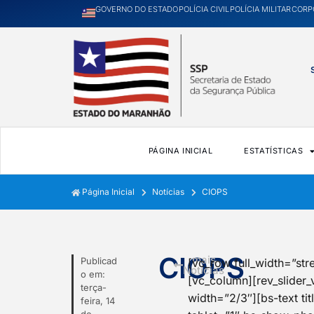
GOVERNO DO ESTADO
POLÍCIA CIVIL
POLÍCIA MILITAR
CORP
PÁGINA INICIAL
ESTATÍSTICAS
Página Inicial
Notícias
CIOPS
CIOPS
mais
Publicad
[vc_row full_width=”st
Notícias
o em:
[vc_column][rev_slider
terça-
width=”2/3″][bs-text 
feira, 14