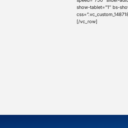
speed=”750″ slider-aut
show-tablet=”1″ bs-sh
css=”.vc_custom_148718
[/vc_row]