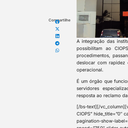
Compartilhe
A integração das inst
possibilitam ao CIOP
procedimentos, passan
deslocar com rapidez e
operacional.
É um órgão que funcio
servidores especiali
resposta ao reclamo da
[/bs-text][/vc_column][
CIOPS” hide_title=”0″ c
pagination-show-label=”