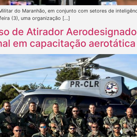
Militar do Maranhão, em conjunto com setores de inteligên
feira (3), uma organização […]
so de Atirador Aerodesignado
nal em capacitação aerotática