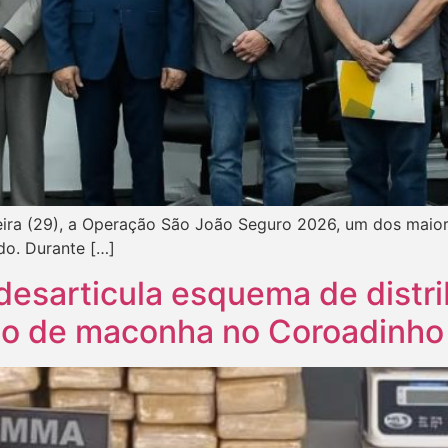
eira (29), a Operação São João Seguro 2026, um dos maio
do. Durante […]
desarticula esquema de distri
o de maconha no Coroadinho