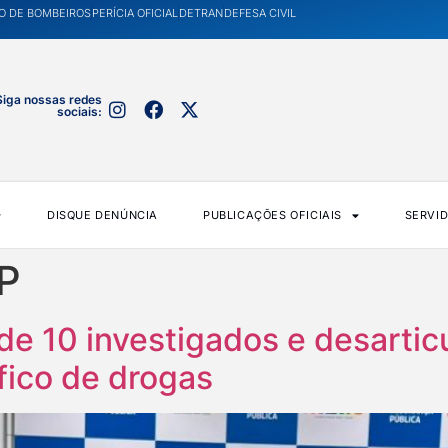
O DE BOMBEIROS
PERÍCIA OFICIAL
DETRAN
DEFESA CIVIL
Siga nossas redes
sociais:
DISQUE DENÚNCIA
PUBLICAÇÕES OFICIAIS
SERVI
P
de 10 investigados e desartic
áfico de drogas