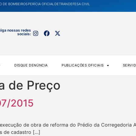
O DE BOMBEIROS
PERÍCIA OFICIAL
DETRAN
DEFESA CIVIL
Siga nossas redes
sociais:
DISQUE DENÚNCIA
PUBLICAÇÕES OFICIAIS
SERVI
 de Preço
07/2015
xecução de obra de reforma do Prédio da Corregedoria Adj
s de cadastro […]