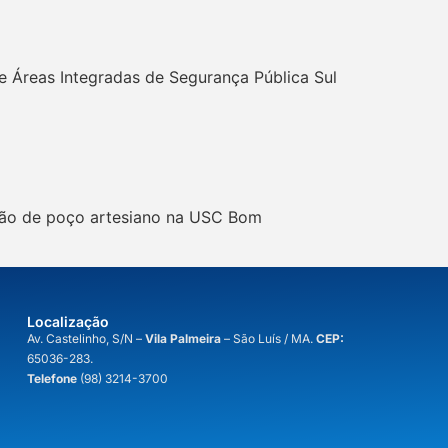
 Áreas Integradas de Segurança Pública Sul
ação de poço artesiano na USC Bom
Localização
A
v. Castelinho, S/N –
Vila Palmeira
– São Luís / MA.
CEP:
65036-283.
Telefone
(98) 3214-3700