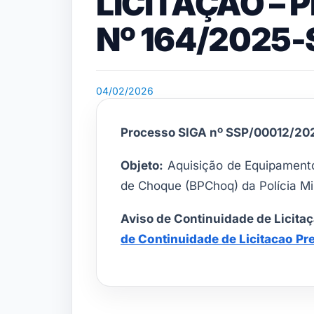
LICITAÇÃO –
Nº 164/2025
04/02/2026
Processo SIGA nº SSP/00012/20
Objeto:
Aquisição de Equipamentos
de Choque
(BPChoq) da Polícia M
Aviso de Continuidade de Licita
de Continuidade de Licitacao Pr