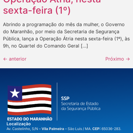
sexta-feira (1º)
Abrindo a programação do mês da mulher, o Governo
do Maranhão, por meio da Secretaria de Segurança
Pública, lança a Operação Átria nesta sexta-feira (1º), às
9h, no Quartel do Comando Geral […]
←
anterior
Próximo
→
Localização
A
v. Castelinho, S/N –
Vila Palmeira
– São Luís / MA.
CEP:
65036-283.