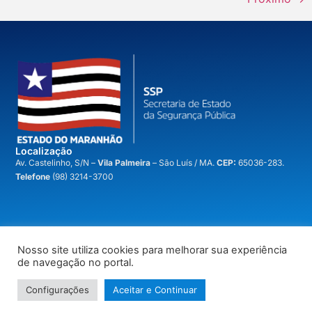
Localização
A
v. Castelinho, S/N –
Vila Palmeira
– São Luís / MA.
CEP:
65036-283.
Telefone
(98) 3214-3700
Nosso site utiliza cookies para melhorar sua experiência
voltar ao topo
de navegação no portal.
© 2026 ESTADO DO MARANHAO – SECRETARIA DE ESTADO DA SEGURANCA PUBLICA
Configurações
Aceitar e Continuar
| (98) 3214-3700 | 3214-3701