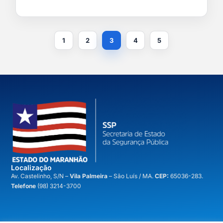
1
2
3
4
5
Localização
A
v. Castelinho, S/N –
Vila Palmeira
– São Luís / MA.
CEP:
65036-283.
Telefone
(98) 3214-3700